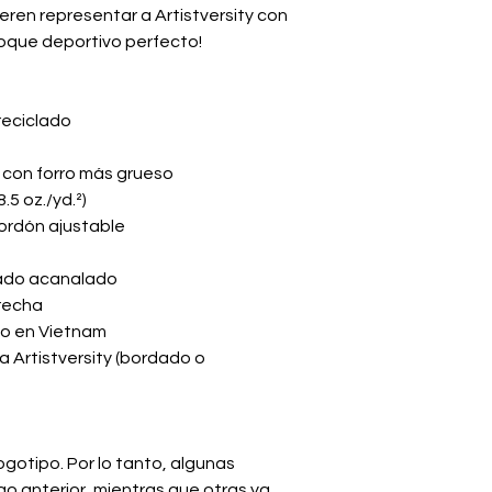
ren representar a Artistversity con 
l toque deportivo perfecto!
reciclado
a con forro más grueso
.5 oz./yd.²)
ordón ajustable
bado acanalado
recha
do en Vietnam
a Artistversity (bordado o 
gotipo. Por lo tanto, algunas 
go anterior, mientras que otras ya 