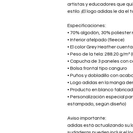
artistas y educadores que quie
estilo. ¡El logo adidas le da e
Especificaciones:
• 70% algodón, 30% poliéster 
• Interior afelpado (fleece)
• El color Grey Heather cuent
• Peso de la tela: 288.20 g/m² (8
• Capucha de 3 paneles con c
• Bolsa frontal tipo canguro
• Puños y dobladillo con aca
• Logo adidas en la manga de
• Producto en blanco fabrica
• Personalización especial par
estampado, según diseño)
Aviso importante:
adidas está actualizando su lo
sudaderas pueden incluir el lo