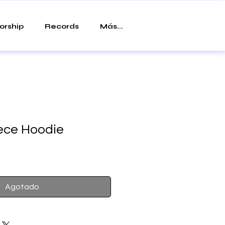
orship
Records
Más...
ece Hoodie
Agotado