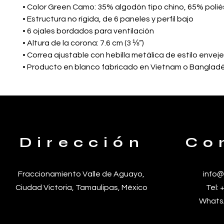
• Color Green Camo: 35% algodón tipo chino, 65% polié
• Estructura no rígida, de 6 paneles y perfil bajo
• 6 ojales bordados para ventilación
• Altura de la corona: 7.6 cm (3 ⅛”)
• Correa ajustable con hebilla metálica de estilo envej
• Producto en blanco fabricado en Vietnam o Banglad
Dirección
Co
Fraccionamiento Valle de
Aguayo,
info@
Ciudad Victoria, Tamaulipas, México
Tel:
WhatsA