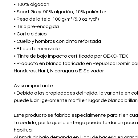
• 100% algodón
• Sport Grey: 90% algodón, 10% poliéster
• Peso de la tela: 180 g/m² (5.3 oz./yd²)
• Tela pre-encogida
• Corte clásico
• Cuello y hombros con cinta reforzada
• Etiqueta removible
• Tinte de bajo impacto certificado por OEKO-TEX
• Producto en blanco fabricado en República Dominican
Honduras, Haití, Nicaragua o El Salvador
Aviso importante:
• Debido a las propiedades del tejido, la variante en col
puede lucir ligeramente marfil en lugar de blanco brillan
Este producto se fabrica especialmente para ti en cuan
tu pedido, por lo que la entrega puede tardar un poco 
habitual.
Al producir bajo demanda en lugar de hacerlo en grand